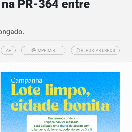
e na PR-364 entre
longado.
A+
IMPRIMIR
REPORTAR ERROS