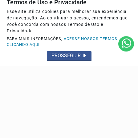
Termos de Uso e Privacidade
Esse site utiliza cookies para melhorar sua experiência
de navegação. Ao continuar o acesso, entendemos que
você concorda com nossos Termos de Uso e
Privacidade.
PARA MAIS INFORMAÇÕES,
ACESSE NOSSOS TERMOS
CLICANDO AQUI
PROSSEGUIR
GERAL
ANPD investiga o Discord por falhas na proteção
de crianças e adolescentes
Plataforma terá cinco dias para explicar medidas de
segurança contra conteúdos nocivos sob risco de...