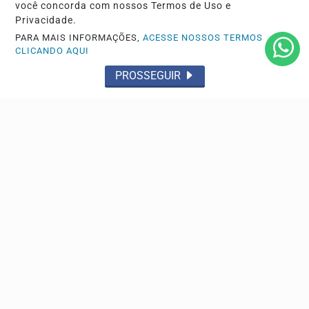
você concorda com nossos Termos de Uso e
Privacidade.
PARA MAIS INFORMAÇÕES,
ACESSE NOSSOS TERMOS
CLICANDO AQUI
ÁLBUNS
PROSSEGUIR
Prefeito Rodrigo Schanoski lidera articulações no
Show Rural Coopavel e celebra investimento...
ÁLBUNS
Igreja Assembleia de Deus de Maripá realiza culto
de ação de graças no Centro Comunitário
Descubra Mais