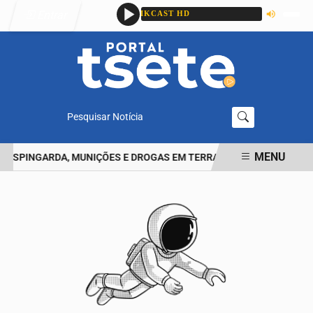
Entrar
Pesquisar Notícia
MENU
ESPINGARDA, MUNIÇÕES E DROGAS EM TERRA ROXA
POLÍCIA MI
EM ALTA