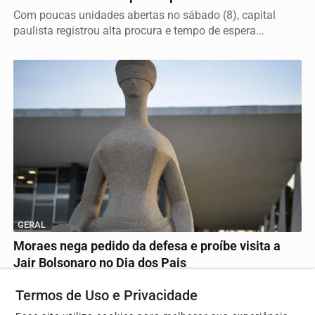
Com poucas unidades abertas no sábado (8), capital
paulista registrou alta procura e tempo de espera...
GERAL
Moraes nega pedido da defesa e proíbe visita a
Jair Bolsonaro no Dia dos Pais
A decisão do STF ocorre após publicação de carta nas
Termos de Uso e Privacidade
redes sociais por Flávio Bolsonaro, configurando...