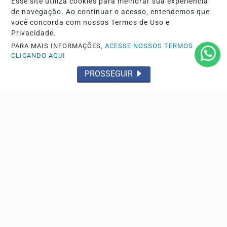
Esse site utiliza cookies para melhorar sua experiência
de navegação. Ao continuar o acesso, entendemos que
você concorda com nossos Termos de Uso e
Privacidade.
PARA MAIS INFORMAÇÕES,
ACESSE NOSSOS TERMOS
CLICANDO AQUI
PROSSEGUIR
GERAL
ANPD investiga o Discord por falhas na proteção
de crianças e adolescentes
Plataforma terá cinco dias para explicar medidas de
segurança contra conteúdos nocivos sob risco de...