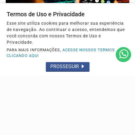
Termos de Uso e Privacidade
Esse site utiliza cookies para melhorar sua experiência
de navegação. Ao continuar o acesso, entendemos que
você concorda com nossos Termos de Uso e
GERAL
Privacidade.
ANPD investiga o Discord por falhas na proteção
PARA MAIS INFORMAÇÕES,
ACESSE NOSSOS TERMOS
de crianças e adolescentes
CLICANDO AQUI
Plataforma terá cinco dias para explicar medidas de
PROSSEGUIR
segurança contra conteúdos nocivos sob risco de...