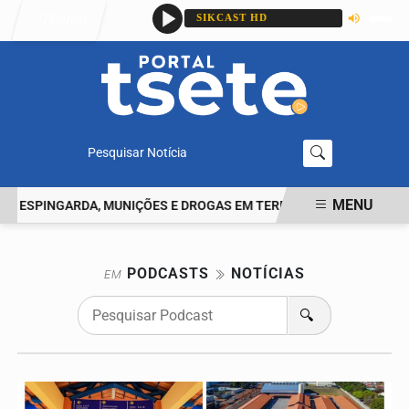
Entrar
Pesquisar Notícia
MENU
M ESPINGARDA, MUNIÇÕES E DROGAS EM TERRA ROXA
HOMEM RE
EM ALTA
PODCASTS
NOTÍCIAS
EM
🔍