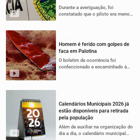
Durante a averiguação, foi
constatado que o piloto era menor
de idade e não possuía Carteira
Nacional de Habilitação (CNH)
Notícias
Homem é ferido com golpes de
faca em Palotina
O boletim de ocorrência foi
confeccionado e encaminhado à
Delegacia de Polícia Civil, que
ficará responsável pela
investigação do caso.
Notícias
Calendários Municipais 2026 já
estão disponíveis para retirada
pela população
Além de auxiliar na organização do
dia a dia, o calendário municipal