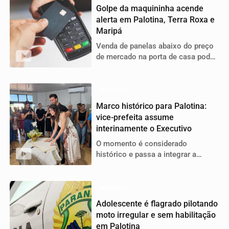
Golpe da maquininha acende
alerta em Palotina, Terra Roxa e
Maripá
Venda de panelas abaixo do preço
de mercado na porta de casa pode
esconder cobranças indevidas e
uso de maquininhas adulteradas
Notícias
Marco histórico para Palotina:
vice-prefeita assume
interinamente o Executivo
O momento é considerado
histórico e passa a integrar a
trajetória política de Palotina
Notícias
Adolescente é flagrado pilotando
moto irregular e sem habilitação
em Palotina