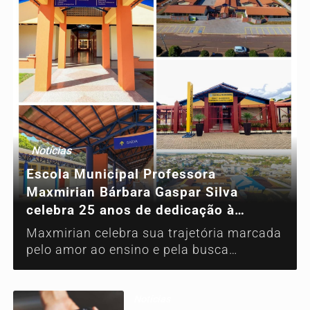
Notícias
Escola Municipal Professora
Maxmirian Bárbara Gaspar Silva
celebra 25 anos de dedicação à
educação
Maxmirian celebra sua trajetória marcada
pelo amor ao ensino e pela busca
constante de qualidade e excelência na
educação
Notícias