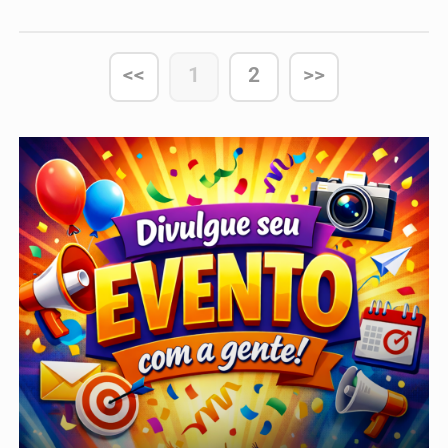
também destaca datas importantes
do calendário oficial
<<
1
2
>>