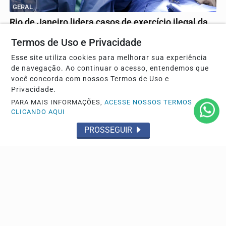
GERAL
Rio de Janeiro lidera casos de exercício ilegal da
medicina no país
Termos de Uso e Privacidade
Alerta da Sociedade Brasileira de Cirurgia Plástica aponta
Esse site utiliza cookies para melhorar sua experiência
aumento de complicações graves em...
de navegação. Ao continuar o acesso, entendemos que
você concorda com nossos Termos de Uso e
Privacidade.
PARA MAIS INFORMAÇÕES,
ACESSE NOSSOS TERMOS
CLICANDO AQUI
PROSSEGUIR
GERAL
Nova lei sancionada autoriza o uso do FGTS para
hospitais filantrópicos até 2030