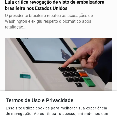
Lula critica revogação de visto de embaixadora
brasileira nos Estados Unidos
O presidente brasileiro rebateu as acusações de
Washington e exigiu respeito diplomático após
retaliação...
GERAL
Termos de Uso e Privacidade
Sistemas eleitorais garantem segurança total
Esse site utiliza cookies para melhorar sua experiência
após assinatura digital e lacração
de navegação. Ao continuar o acesso, entendemos que