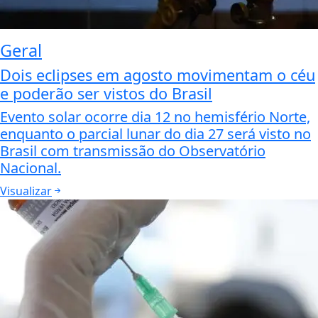
Geral
Dois eclipses em agosto movimentam o céu
e poderão ser vistos do Brasil
Evento solar ocorre dia 12 no hemisfério Norte,
enquanto o parcial lunar do dia 27 será visto no
Brasil com transmissão do Observatório
Nacional.
Visualizar