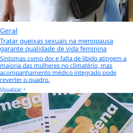
Geral
Tratar queixas sexuais na menopausa
garante qualidade de vida feminina
Sintomas como dor e falta de libido atingem a
maioria das mulheres no climatério, mas
acompanhamento médico integrado pode
reverter o quadro.
Visualizar