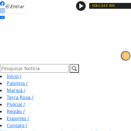
Entrar
Pesquisar Notícia
Início
/
Palotina
/
Maripá
/
Terra Roxa
/
Policial
/
Região
/
Esportes
/
Contato
/