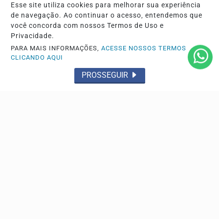
Esse site utiliza cookies para melhorar sua experiência
de navegação. Ao continuar o acesso, entendemos que
você concorda com nossos Termos de Uso e
GERAL
Privacidade.
Saques na caderneta de poupança superam
PARA MAIS INFORMAÇÕES,
ACESSE NOSSOS TERMOS
CLICANDO AQUI
aportes em R$ 7,15 bilhões
Dados do Banco Central apontam que resgates
PROSSEGUIR
superaram depósitos em julho, mantendo o saldo total
do...