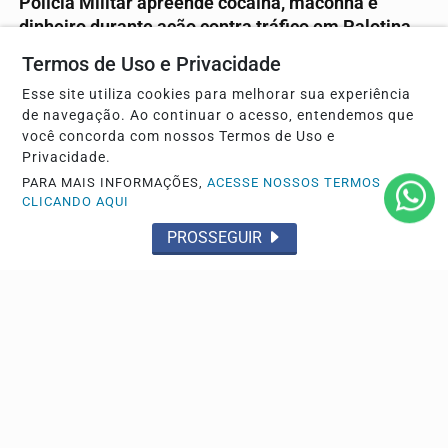
Polícia Militar apreende cocaína, maconha e
dinheiro durante ação contra tráfico em Palotina
Segundo a PM, denúncia levou equipe até imóvel onde
Termos de Uso e Privacidade
foram localizadas 36 porções de cocaína, maconha,...
Esse site utiliza cookies para melhorar sua experiência
de navegação. Ao continuar o acesso, entendemos que
você concorda com nossos Termos de Uso e
Privacidade.
PARA MAIS INFORMAÇÕES,
ACESSE NOSSOS TERMOS
CLICANDO AQUI
PROSSEGUIR
SEQUESTRO
Homem relata ter sido sequestrado e agredido por
três indivíduos em Palotina
Vítima afirma que foi ameaçada de morte, colocada à