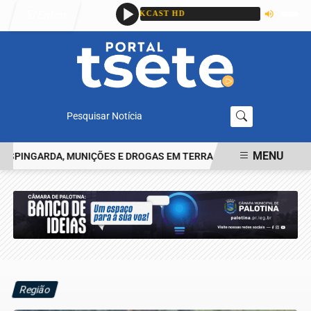
Entrar
Pesquisar Notícia
MENU
INGARDA, MUNIÇÕES E DROGAS EM TERRA ROXA
CASAL É PRESO
EM ALTA
Região