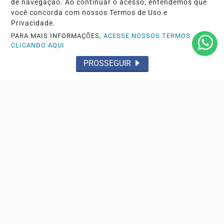
de navegação. Ao continuar o acesso, entendemos que
você concorda com nossos Termos de Uso e
Privacidade.
PARA MAIS INFORMAÇÕES,
ACESSE NOSSOS TERMOS
GERAL
CLICANDO AQUI
MEC inicia convocação dos candidatos na lista de
PROSSEGUIR
espera do Fies nesta sexta
Os pré-selecionados podem conferir a consulta no Portal
Único de Acesso; prazo para chamadas de...