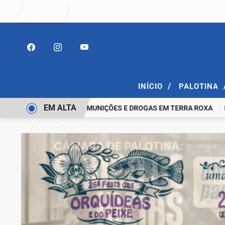
Entrar
/
INÍCIO
PALOTINA
EM ALTA
COM ESPINGARDA, MUNIÇÕES E DROGAS EM TERRA ROXA
IDENTI