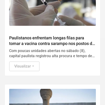
Geral
Paulistanos enfrentam longas filas para
tomar a vacina contra sarampo nos postos de
São Paulo
Com poucas unidades abertas no sábado (8),
capital paulista registrou alta procura e tempo de
espera superior a uma hora.
Visualizar