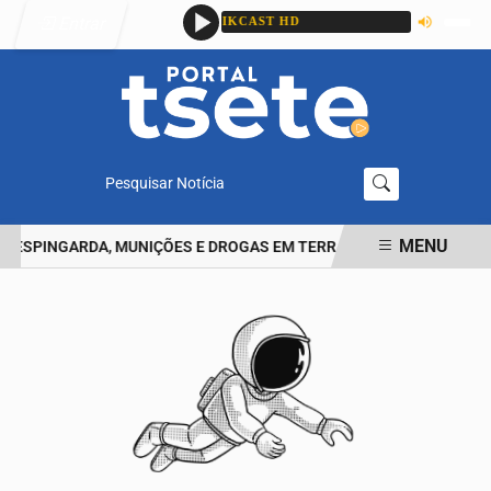
Entrar
Pesquisar Notícia
MENU
ESPINGARDA, MUNIÇÕES E DROGAS EM TERRA ROXA
HOMEM RELA
EM ALTA