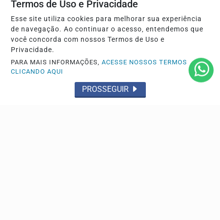
Termos de Uso e Privacidade
Esse site utiliza cookies para melhorar sua experiência
de navegação. Ao continuar o acesso, entendemos que
você concorda com nossos Termos de Uso e
Privacidade.
PARA MAIS INFORMAÇÕES,
ACESSE NOSSOS TERMOS
CLICANDO AQUI
PROSSEGUIR
GERAL
Prazo para entrar com recurso do Enade termina
nesta sexta-feira
Estudantes que tiveram o atendimento especializado
negado devem enviar documentos pelo sistema oficial...
Descubra Mais