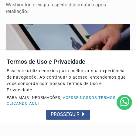
Washington e exigiu respeito diplomático após
retaliação...
Termos de Uso e Privacidade
Esse site utiliza cookies para melhorar sua experiência
de navegação. Ao continuar o acesso, entendemos que
você concorda com nossos Termos de Uso e
Privacidade.
GERAL
PARA MAIS INFORMAÇÕES,
ACESSE NOSSOS TERMOS
CLICANDO AQUI
Sistemas eleitorais garantem segurança total
após assinatura digital e lacração
PROSSEGUIR
Segundo o TSE, nem mesmo a própria Justiça Eleitoral
consegue alterar os programas das urnas eletrônicas...