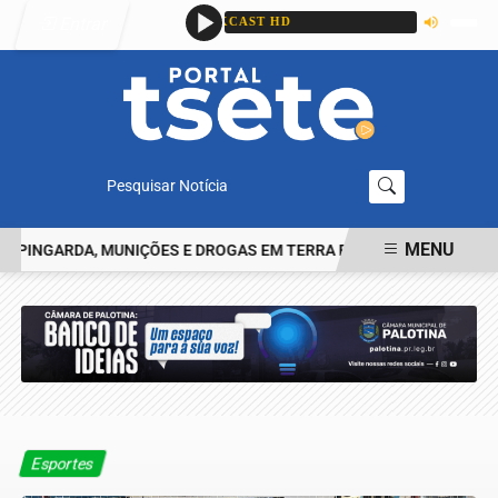
Entrar
Pesquisar Notícia
MENU
NGARDA, MUNIÇÕES E DROGAS EM TERRA ROXA
HOMEM RELATA T
EM ALTA
Esportes