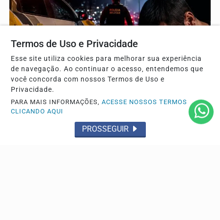
Termos de Uso e Privacidade
Esse site utiliza cookies para melhorar sua experiência
de navegação. Ao continuar o acesso, entendemos que
você concorda com nossos Termos de Uso e
Privacidade.
SEQUESTRO
PARA MAIS INFORMAÇÕES,
ACESSE NOSSOS TERMOS
CLICANDO AQUI
Homem relata ter sido sequestrado e agredido por
três indivíduos em Palotina
PROSSEGUIR
Vítima afirma que foi ameaçada de morte, colocada à
força em um veículo e conseguiu escapar ao pular do...