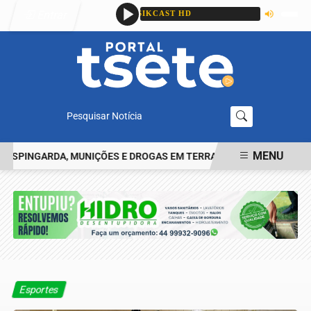
Entrar
Pesquisar Notícia
MENU
PINGARDA, MUNIÇÕES E DROGAS EM TERRA ROXA
IDENTIFICADO 
EM ALTA
Esportes