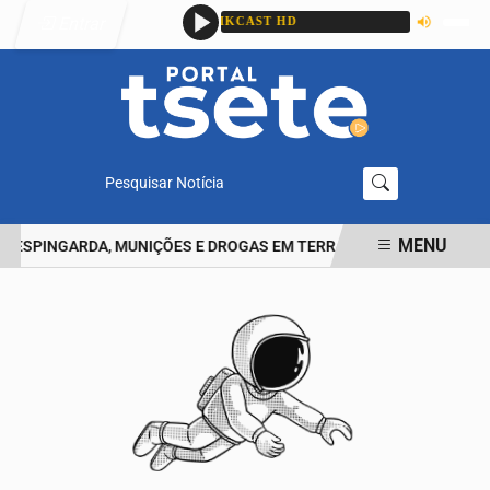
Entrar
Pesquisar Notícia
MENU
ESPINGARDA, MUNIÇÕES E DROGAS EM TERRA ROXA
CASAL É P
EM ALTA