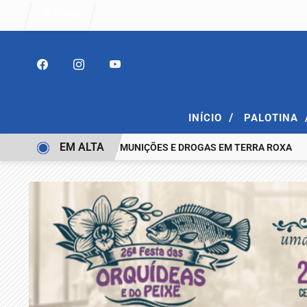
Entrar
/
INÍCIO
PALOTINA
EM ALTA
OM ESPINGARDA, MUNIÇÕES E DROGAS EM TERRA ROXA
IDENTIF