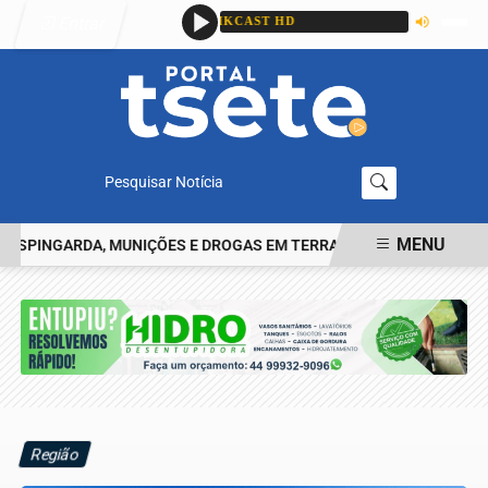
Entrar
Pesquisar Notícia
MENU
INGARDA, MUNIÇÕES E DROGAS EM TERRA ROXA
CASAL É PRESO
EM ALTA
Região