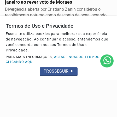
janeiro ao rever voto de Moraes
Divergência aberta por Cristiano Zanin considerou o
recolhimento noturno como desconto de pena, gerando...
Termos de Uso e Privacidade
Esse site utiliza cookies para melhorar sua experiência
de navegação. Ao continuar o acesso, entendemos que
você concorda com nossos Termos de Uso e
Privacidade.
PARA MAIS INFORMAÇÕES,
ACESSE NOSSOS TERMOS
CLICANDO AQUI
PROSSEGUIR
GERAL
Saques na caderneta de poupança superam
aportes em R$ 7,15 bilhões
Dados do Banco Central apontam que resgates
superaram depósitos em julho, mantendo o saldo total