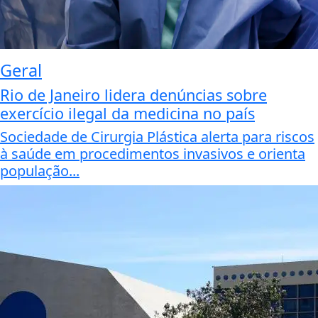
Geral
Rio de Janeiro lidera denúncias sobre
exercício ilegal da medicina no país
Sociedade de Cirurgia Plástica alerta para riscos
à saúde em procedimentos invasivos e orienta
população...