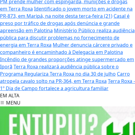
PM prende mulher com espingarda, munições e drogas
em Terra Roxa
Identificado o jovem morto em acidente na
PR-873, em Maripá, na noite desta terça-feira (21)
Casal é
preso por tráfico de drogas após denúncia e grande
apreensão em Palotina
Ministério Público realiza audiência
pública para discutir problemas no fornecimento de
energia em Terra Roxa
Mulher denuncia cárcere privado e
companheiro é encaminhado à Delegacia em Palotina
Incêndio de grandes proporções atinge supermercado em
Iporã
Terra Roxa realizará audiência pública sobre o
Programa Regulariza Terra Roxa no dia 30 de julho
Carro
atropela cavalo solto na PR-364, em Terra Roxa
Terra Roxa -
1º Dia de Campo fortalece a agricultura familiar
EM ALTA
MENU