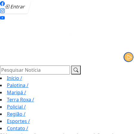
Entrar
Pesquisar Notícia
Início
/
Palotina
/
Maripá
/
Terra Roxa
/
Policial
/
Região
/
Esportes
/
Contato
/