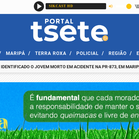
/
/
/
/
/
MARIPÁ
TERRA ROXA
POLICIAL
REGIÃO
IFICADO O JOVEM MORTO EM ACIDENTE NA PR-873, EM MARIPÁ, NA N