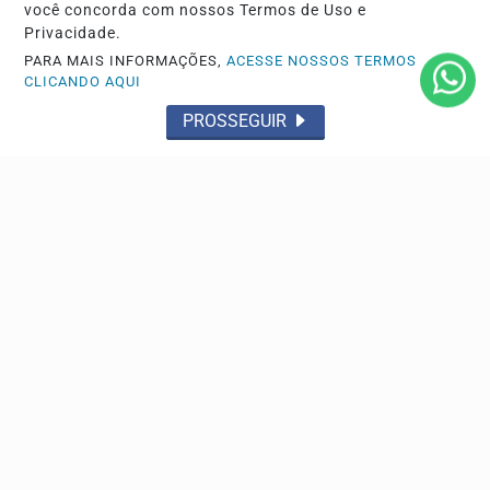
você concorda com nossos Termos de Uso e
Privacidade.
PARA MAIS INFORMAÇÕES,
ACESSE NOSSOS TERMOS
CLICANDO AQUI
PROSSEGUIR
GUAÍRA
PRF apreende haxixe marroquino escondido na
lataria de carro na BR-163 em Guaíra
Aos policiais, o casal informou que havia sido contratado
por um homem na Rodoviária de São Paulo (SP)...