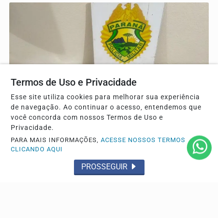
Termos de Uso e Privacidade
Esse site utiliza cookies para melhorar sua experiência
de navegação. Ao continuar o acesso, entendemos que
TRÁFICO
você concorda com nossos Termos de Uso e
Privacidade.
Polícia Militar apreende cocaína, maconha e
PARA MAIS INFORMAÇÕES,
ACESSE NOSSOS TERMOS
dinheiro durante ação contra tráfico em Palotina
CLICANDO AQUI
Segundo a PM, denúncia levou equipe até imóvel onde
PROSSEGUIR
foram localizadas 36 porções de cocaína, maconha,...