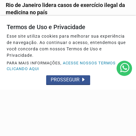
Rio de Janeiro lidera casos de exercício ilegal da
medicina no país
Alerta da Sociedade Brasileira de Cirurgia Plástica aponta
Termos de Uso e Privacidade
aumento de complicações graves em...
Esse site utiliza cookies para melhorar sua experiência
de navegação. Ao continuar o acesso, entendemos que
você concorda com nossos Termos de Uso e
Privacidade.
PARA MAIS INFORMAÇÕES,
ACESSE NOSSOS TERMOS
CLICANDO AQUI
PROSSEGUIR
GERAL
Nova lei sancionada autoriza o uso do FGTS para
hospitais filantrópicos até 2030
A medida reabre o Programa Caixa Hospitais para