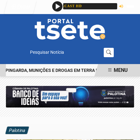
Entrar
Pesquisar Notícia
MENU
NGARDA, MUNIÇÕES E DROGAS EM TERRA ROXA
IDENTIFICADO O 
EM ALTA
Palotina