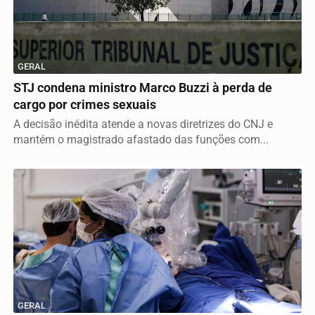
GERAL
STJ condena ministro Marco Buzzi à perda de
cargo por crimes sexuais
A decisão inédita atende a novas diretrizes do CNJ e
mantém o magistrado afastado das funções com...
GERAL