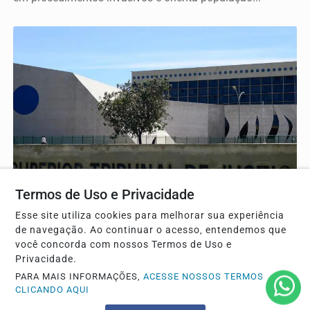
GERAL
Termos de Uso e Privacidade
STJ condena ministro Marco Buzzi à perda de
Esse site utiliza cookies para melhorar sua experiência
cargo por crimes sexuais
de navegação. Ao continuar o acesso, entendemos que
A decisão inédita atende a novas diretrizes do CNJ e
você concorda com nossos Termos de Uso e
Privacidade.
mantém o magistrado afastado das funções com...
PARA MAIS INFORMAÇÕES,
ACESSE NOSSOS TERMOS
CLICANDO AQUI