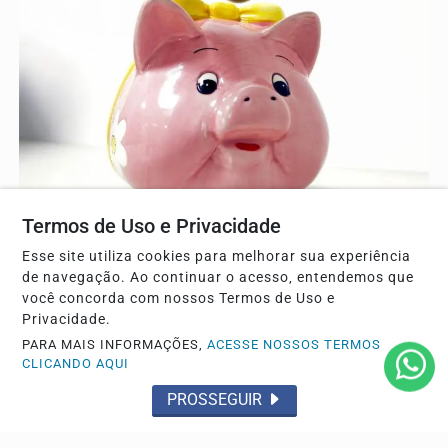
GERAL
Termos de Uso e Privacidade
Saques na caderneta de poupança superam
aportes em R$ 7,15 bilhões
Esse site utiliza cookies para melhorar sua experiência
de navegação. Ao continuar o acesso, entendemos que
Dados do Banco Central apontam que resgates
você concorda com nossos Termos de Uso e
superaram depósitos em julho, mantendo o saldo total
Privacidade.
do...
PARA MAIS INFORMAÇÕES,
ACESSE NOSSOS TERMOS
CLICANDO AQUI
PROSSEGUIR