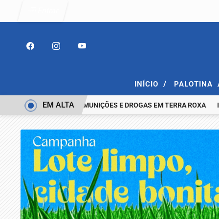
Entrar
/
INÍCIO
PALOTINA
EM ALTA
COM ESPINGARDA, MUNIÇÕES E DROGAS EM TERRA ROXA
IDENTI