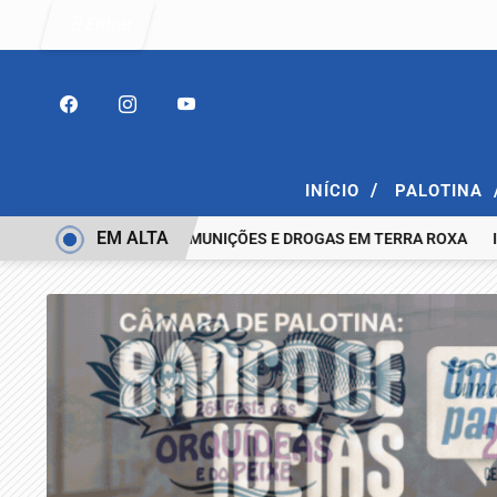
Entrar
/
INÍCIO
PALOTINA
EM ALTA
OM ESPINGARDA, MUNIÇÕES E DROGAS EM TERRA ROXA
IDENTIFI