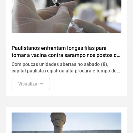
Geral
Paulistanos enfrentam longas filas para
tomar a vacina contra sarampo nos postos de
São Paulo
Com poucas unidades abertas no sábado (8),
capital paulista registrou alta procura e tempo de
espera superior a uma hora.
Visualizar