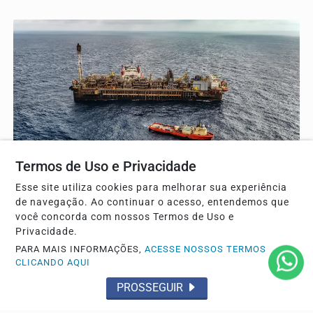
GERAL
Termos de Uso e Privacidade
Leilões de petróleo em outubro terão número
Esse site utiliza cookies para melhorar sua experiência
recorde de áreas oferecidas pela ANP
de navegação. Ao continuar o acesso, entendemos que
Disputa de outubro contará com 13 blocos no pré-sal e 22
você concorda com nossos Termos de Uso e
setores de concessão, impulsionando os...
Privacidade.
PARA MAIS INFORMAÇÕES,
ACESSE NOSSOS TERMOS
CLICANDO AQUI
PROSSEGUIR