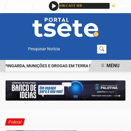
Entrar
Pesquisar Notícia
MENU
NGARDA, MUNIÇÕES E DROGAS EM TERRA ROXA
CASAL É PRESO 
EM ALTA
Policial