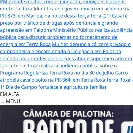
PM prende mulher com espingarda, munições e drogas
em Terra Roxa
Identificado o jovem morto em acidente na
PR-873, em Maripá, na noite desta terça-feira (21)
Casal é
preso por tráfico de drogas após denúncia e grande
apreensão em Palotina
Ministério Público realiza audiência
pública para discutir problemas no fornecimento de
energia em Terra Roxa
Mulher denuncia cárcere privado e
companheiro é encaminhado à Delegacia em Palotina
Incêndio de grandes proporções atinge supermercado em
Iporã
Terra Roxa realizará audiência pública sobre o
Programa Regulariza Terra Roxa no dia 30 de julho
Carro
atropela cavalo solto na PR-364, em Terra Roxa
Terra Roxa -
1º Dia de Campo fortalece a agricultura familiar
EM ALTA
MENU