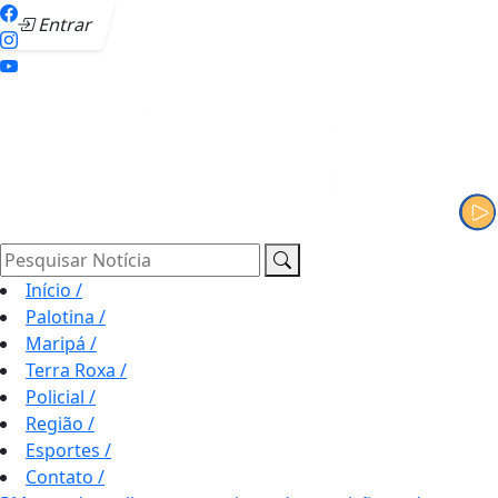
Entrar
Pesquisar Notícia
Início
/
Palotina
/
Maripá
/
Terra Roxa
/
Policial
/
Região
/
Esportes
/
Contato
/