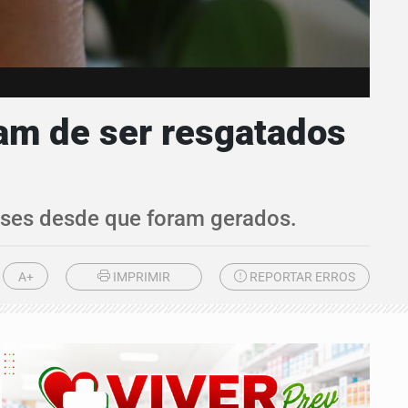
am de ser resgatados
eses desde que foram gerados.
A+
IMPRIMIR
REPORTAR ERROS