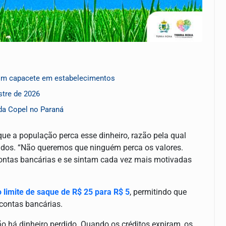
com capacete em estabelecimentos
stre de 2026
da Copel no Paraná
ue a população perca esse dinheiro, razão pela qual
ldos. “Não queremos que ninguém perca os valores.
ontas bancárias e se sintam cada vez mais motivadas
o limite de saque de R$ 25 para R$ 5
, permitindo que
contas bancárias.
 há dinheiro perdido. Quando os créditos expiram, os