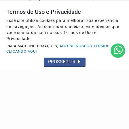
Termos de Uso e Privacidade
Esse site utiliza cookies para melhorar sua experiência
de navegação. Ao continuar o acesso, entendemos que
você concorda com nossos Termos de Uso e
Privacidade.
PARA MAIS INFORMAÇÕES,
ACESSE NOSSOS TERMOS
CLICANDO AQUI
PROSSEGUIR
GERAL
Partidos entram na reta final para o registro de
candidaturas nos tribunais
Prazo da Justiça Eleitoral se encerra no dia 15 de agosto;
saiba como funciona a validação dos nomes no...