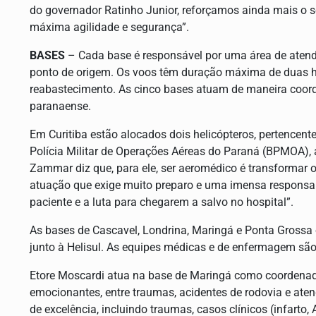
do governador Ratinho Junior, reforçamos ainda mais o s
máxima agilidade e segurança”.
BASES
– Cada base é responsável por uma área de atendi
ponto de origem. Os voos têm duração máxima de duas ho
reabastecimento. As cinco bases atuam de maneira coorden
paranaense.
Em Curitiba estão alocados dois helicópteros, pertencent
Polícia Militar de Operações Aéreas do Paraná (BPMOA),
Zammar diz que, para ele, ser aeromédico é transformar 
atuação que exige muito preparo e uma imensa responsa
paciente e a luta para chegarem a salvo no hospital”.
As bases de Cascavel, Londrina, Maringá e Ponta Grossa
junto à Helisul. As equipes médicas e de enfermagem sã
Etore Moscardi atua na base de Maringá como coordenad
emocionantes, entre traumas, acidentes de rodovia e ate
de excelência, incluindo traumas, casos clínicos (infarto