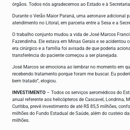
órgãos. Todos nós agradecemos ao Estado e à Secretaria 
Durante o Verão Maior Paraná, uma aeronave adicional pas
atendimento no Litoral, em parceria entre a Sesa e a Sec
O trabalho conjunto mudou a vida de José Marcos Francis
Fazendinha. Ele estava em Minas Gerais e se acidentou c
era cirúrgico e a família foi avisada de que poderia aciona
transferência do paciente começou a ser planejada.
José Marcos se emociona ao lembrar no momento em que v
recebendo tratamento porque foram me buscar. Eu poderia 
bem tratado”, elogiou.
INVESTIMENTO
– Todos os serviços aeromédicos do Est
anual referente aos helicópteros de Cascavel, Londrina,
Curitiba, prevê investimento de até R$ 85,5 milhões, co
milhões do Fundo Estadual de Saúde, além do custeio d
milhões.