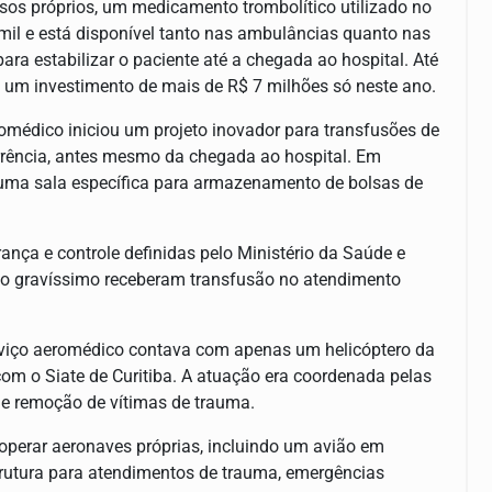
sos próprios, um medicamento trombolítico utilizado no
mil e está disponível tanto nas ambulâncias quanto nas
ra estabilizar o paciente até a chegada ao hospital. Até
um investimento de mais de R$ 7 milhões só neste ano.
omédico iniciou um projeto inovador para transfusões de
rrência, antes mesmo da chegada ao hospital. Em
á uma sala específica para armazenamento de bolsas de
ça e controle definidas pelo Ministério da Saúde e
do gravíssimo receberam transfusão no atendimento
rviço aeromédico contava com apenas um helicóptero da
om o Siate de Curitiba. A atuação era coordenada pelas
 e remoção de vítimas de trauma.
erar aeronaves próprias, incluindo um avião em
trutura para atendimentos de trauma, emergências