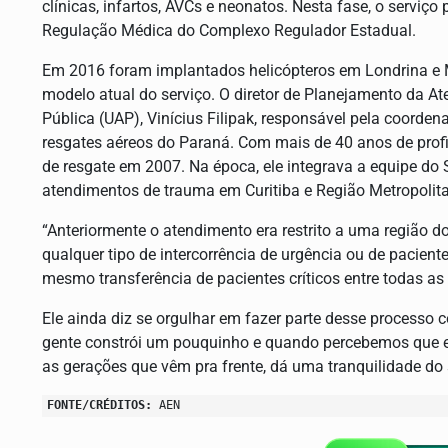
clínicas, infartos, AVCs e neonatos. Nesta fase, o serviç
Regulação Médica do Complexo Regulador Estadual.
Em 2016 foram implantados helicópteros em Londrina e 
modelo atual do serviço. O diretor de Planejamento da A
Pública (UAP), Vinícius Filipak, responsável pela coorden
resgates aéreos do Paraná. Com mais de 40 anos de profi
de resgate em 2007. Na época, ele integrava a equipe do 
atendimentos de trauma em Curitiba e Região Metropolit
“Anteriormente o atendimento era restrito a uma região d
qualquer tipo de intercorrência de urgência ou de pacient
mesmo transferência de pacientes críticos entre todas as 
Ele ainda diz se orgulhar em fazer parte desse processo
gente constrói um pouquinho e quando percebemos que es
as gerações que vêm pra frente, dá uma tranquilidade do 
FONTE/CRÉDITOS:
AEN