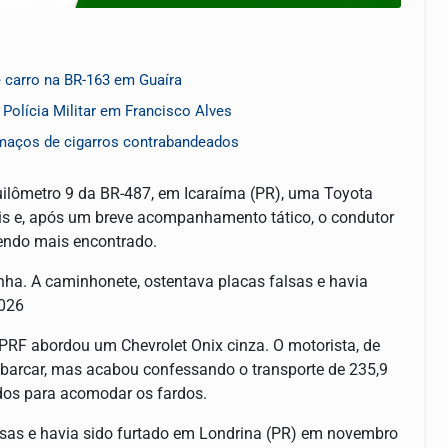
 carro na BR-163 em Guaíra
olícia Militar em Francisco Alves
 maços de cigarros contrabandeados
quilômetro 9 da BR-487, em Icaraíma (PR), uma Toyota
is e, após um breve acompanhamento tático, o condutor
sendo mais encontrado.
nha. A caminhonete, ostentava placas falsas e havia
2026
PRF abordou um Chevrolet Onix cinza. O motorista, de
barcar, mas acabou confessando o transporte de 235,9
dos para acomodar os fardos.
alsas e havia sido furtado em Londrina (PR) em novembro