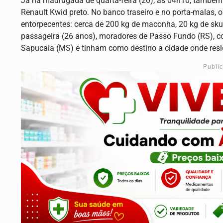
Já na madrugada de quarta-feira (20), às 04h10, també
Renault Kwid preto. No banco traseiro e no porta-malas, 
entorpecentes: cerca de 200 kg de maconha, 20 kg de sku
passageira (26 anos), moradores de Passo Fundo (RS),
Sapucaia (MS) e tinham como destino a cidade onde res
Publi