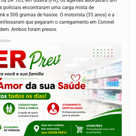
m na BR 163, em Guaíra (PR), os agentes abordaram um
os policiais encontraram uma carga mista de
nk e 500 gramas de haxixe. O motorista (33 anos) e a
 confessaram que pegaram o carregamento em Coronel
idem. Ambos foram presos.
cidade