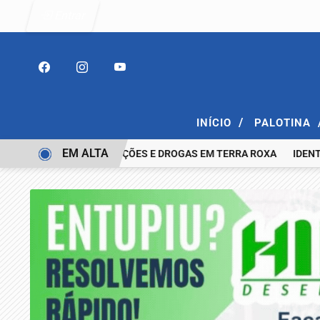
Entrar
/
INÍCIO
PALOTINA
EM ALTA
ESPINGARDA, MUNIÇÕES E DROGAS EM TERRA ROXA
IDENTIFICAD