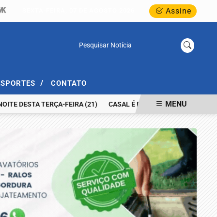
Assine
SEXTA-FEIRA, 07 DE AGOSTO 2026
Pesquisar Notícia
/
ESPORTES
CONTATO
MENU
ESTA TERÇA-FEIRA (21)
CASAL É PRESO POR TRÁFICO DE DROGA