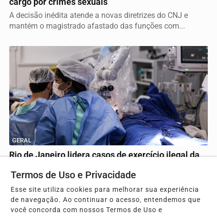
cargo por crimes sexuais
A decisão inédita atende a novas diretrizes do CNJ e
mantém o magistrado afastado das funções com...
GERAL
Rio de Janeiro lidera casos de exercício ilegal da
medicina no país
Termos de Uso e Privacidade
Alerta da Sociedade Brasileira de Cirurgia Plástica aponta
Esse site utiliza cookies para melhorar sua experiência
aumento de complicações graves em...
de navegação. Ao continuar o acesso, entendemos que
você concorda com nossos Termos de Uso e