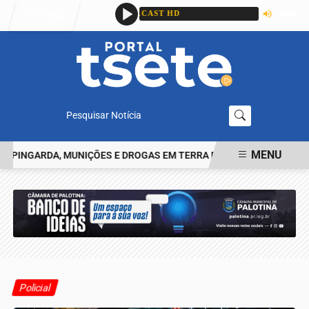
Entrar
Pesquisar Notícia
MENU
NGARDA, MUNIÇÕES E DROGAS EM TERRA ROXA
CASAL É PRESO 
EM ALTA
Policial