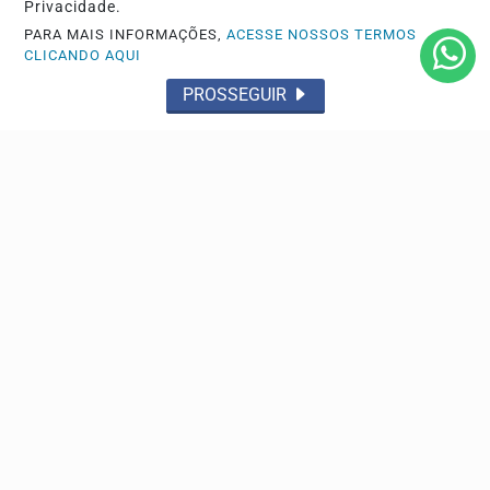
Privacidade.
PARA MAIS INFORMAÇÕES,
ACESSE NOSSOS TERMOS
CLICANDO AQUI
PROSSEGUIR
GERAL
Nova lei sancionada autoriza o uso do FGTS para
hospitais filantrópicos até 2030
A medida reabre o Programa Caixa Hospitais para
financiar instituições do SUS com juros equivalentes
aos...
Descubra Mais